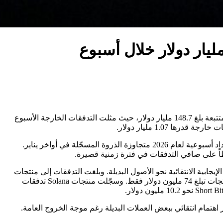
أشار تقرير CoinShares الأسبوعي، الذي كتبه James Butterfill رئيس الأبحاث في الشركة، إلى أن إجمالي الأصول تحت الإدارة في المنتجات المتتبعة بلغ 148.7 مليار دولار، حيث مثلت التدفقات الخارجة الأسبوع
بيّنت CoinShares أن صناديق Bitcoin كانت الأكثر تأثراً، مع تسجيلها 1.32 مليار دولار من التدفقات الخارجة خلال الأسبوع، في أكبر موجة استرداد أسبوعية لعام 2026 متجاوزة الذروة المسجّلة في أواخر يناير.
مرت بعض التدفقات الإيجابية الانتقائية نحو الأصول البديلة. وبلغت التدفقات إلى منتجات
XRP نحو 31.8 مليون دولار، في حين استقطبت منتجات Near نحو 9 ملايين دولار، وهو رقم لافت بالنظر إلى أن الأصول تحت الإدارة لهذه المنتجات تبلغ 74 مليون دولار فقط. وسجّلت منتجات Solana تدفقات