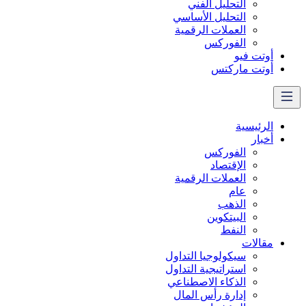
التحليل الفني
التحليل الأساسي
العملات الرقمية
الفوركس
أوتت فيو
أوتت ماركتس
الرئيسية
أخبار
الفوركس
الإقتصاد
العملات الرقمیة
عام
الذهب
البيتكوين
النفط
مقالات
سيكولوجيا التداول
استراتيجية التداول
الذكاء الاصطناعي
إدارة رأس المال