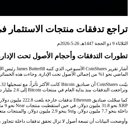
تراجع تدفقات منتجات الاستثمار في الأصول المشف
الثلاثاء 9 ذو الحجة 1447هـ 26-5-2026م
تطورات التدفقات وأحجام الأصول تحت الإدار
الماضي نحو 1% من إجمالي الأصول تحت الإدارة. وجاءت هذه الخسائر بعد أسبوع سابق أنهى سلسلة إيجابية استمرت ستة أسابيع، وشهد تدفقات خارجة قدرها 1.07 مليار دولار.
وتراجعت التدفقات منذ بداية العام في منتجات Bitcoin إلى 2.6 مليار دولار مقابل 3.9 مليار دولار في الأسبوع السابق، ما يعكس ضغطاً ملحوظاً على صافي التدفقات في فترة زمنية قصيرة.
كما سجّلت صناديق
داخلة بنحو 7.7 مليون دولار، وSui بنحو 2.9 مليون دولار، والمنتجات متعددة الأصول بنحو 4.7 مليون دولار. في المقابل، استقطبت منتجات Short Bitcoin نحو 10.2 مليون دولار.
وأوضحت البيانات أن تسعة أصول لا تزال تحقق تدفقات داخلة تتجاوز مليون دولار، مقارنة بـ11 أصلاً في الأسبوع السابق، ما يشير إلى استمرار اهتمام انتقائي