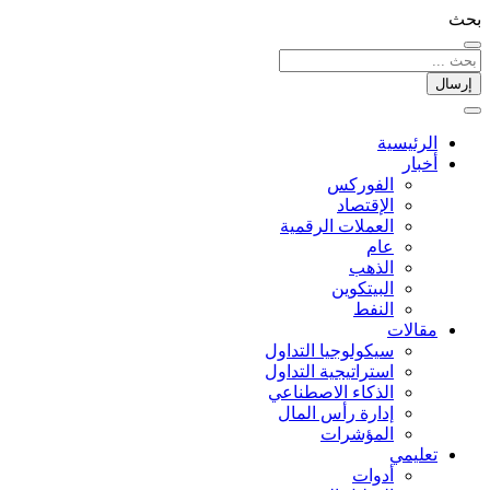
بحث
إرسال
الرئيسية
أخبار
الفوركس
الإقتصاد
العملات الرقمیة
عام
الذهب
البيتكوين
النفط
مقالات
سيكولوجيا التداول
استراتيجية التداول
الذكاء الاصطناعي
إدارة رأس المال
المؤشرات
تعليمي
أدوات