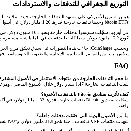
التوزيع الجغرافي للتدفقات والاستردادات
bitcoin ETFs وحدها تدفقات خارجة قدرها 1.26 مليار دولار، في أسوأ أسبوع لها منذ أواخر يناير.
كونغ 12.2 مليون دولار، بينما كانت التدفقات في ألمانيا شبه مستقرة وفقاً للبيانات.
يعكس تبايناً بين العوامل التنظيمية الإيجابية والضغوط الجيوسياسية ف
FAQ
ما حجم التدفقات الخارجة من منتجات الاستثمار في الأصول المشفرة
بلغت التدفقات الخارجة 1.47 مليار دولار خلال الأسبوع الماضي، وهو ثاني أسبوع سلبي على التوالي وثالث أكبر أسبوع من حيث حجم الخروج في عام 2026، بحسب CoinShares.
كيف تأثرت صناديق Bitcoin بالتدفقات الأخيرة؟
واحد.
ما أبرز الأصول البديلة التي حققت تدفقات داخلة؟
شهدت منتجات XRP تدفقات داخلة بنحو 31.8 مليون دولار، وNear بنحو 9 ملايين دولار، وSolana بنحو 7.7 مليون دولار، وSui بنحو 2.9 مليون دولار، إضافة إلى 4.7 مليون دولار في المنتجات متعددة الأصول.