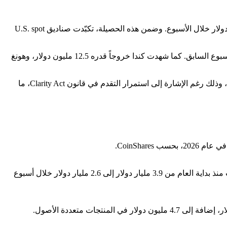
هيمن السوق الأميركي على مشهد التدفقات الخارجة، حيث سجّلت المنتجات المقومة في الولايات المتحدة عمليات استرداد بلغت 1.43 مليار دولار خلال الأسبوع. وضمن هذه الحصيلة، تكبّدت صناديق U.S. spot
في أوروبا، سجّلت سويسرا تدفقات خارجة بنحو 16.2 مليون دولار، في تحول لافت بعد ما وصفته CoinShares بصمود الأسواق الأوروبية في الأسبوع السابق. كما شهدت كندا خروجاً قدره 12.5 مليون دولار، وهونغ
وبحسب CoinShares، جاءت هذه التطورات في سياق تعمّق مزاج العزوف عن المخاطرة المرتبط بإيران وامتداده إلى "غالبية المناطق تقريباً"، وذلك رغم الإشارة إلى استمرار التقدم في قانون Clarity Act، ما
سجّلت صناديق Bitcoin تدفقات خارجة قدرها 1.32 مليار دولار، في أكبر موجة استرداد أسبوعية لعام 2026، ما أدى إلى تراجع صافي التدفقات منذ بداية العام من 3.9 مليار دولار إلى 2.6 مليار دولار خلال أسبوع