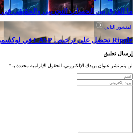
ما الفرق بين الحساب التجريبي والحقيقي في cTrader؟
المنشور التالي
Ripple تحصل على ترخيص CASP في لوكسمبورغ وتستكمل امتثالها لإطار MiCA الأوروبي
إرسال تعليق
لن يتم نشر عنوان بريدك الإلكتروني. الحقول الإلزامية محددة بـ *