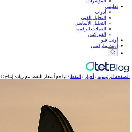
المؤشرات
تعليمي
أدوات
التحليل الفني
التحليل الأساسي
العملات الرقمية
الفوركس
أوتت فيو
أوتت ماركتس
الصفحة الرئيسية
/
أخبار
/
النفط
/
تراجع أسعار النفط مع زيادة إنتاج OPEC+ وتعافي صادرات الخليج