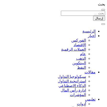
بحث
إرسال
الرئيسية
أخبار
الفوركس
الإقتصاد
العملات الرقمیة
عام
الذهب
البيتكوين
النفط
مقالات
سيكولوجيا التداول
استراتيجية التداول
الذكاء الاصطناعي
إدارة رأس المال
المؤشرات
تعليمي
أدوات