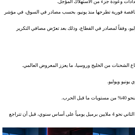
 بخصومات سعرية أوسع في خامس مناقصة فورية تطرحها منذ يونيو، بحسب مصادر في السوق، في مؤشر
و، وفقاً لمصادر في القطاع، وذلك بعد تعرّض مصافي التكرير
الجواب: تتوقع ANZ انكماش الطلب العالمي على النفط بمقدار 1.5 مليون برميل يومياً في عام 2026، مع احتمال أن تبلغ التراجعات في الربع الثاني نحو 4 ملايين برميل يومياً على أساس سنوي، قبل أن تتراجع