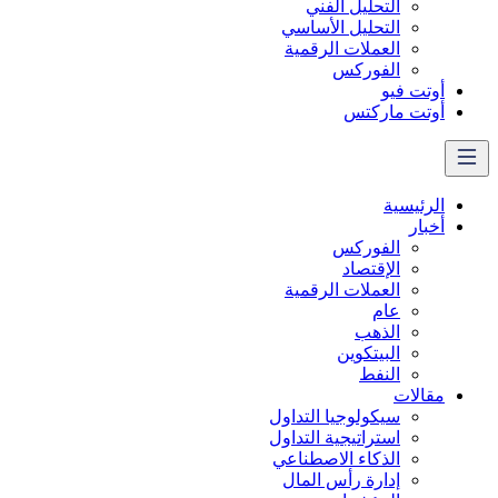
التحليل الفني
التحليل الأساسي
العملات الرقمية
الفوركس
أوتت فيو
أوتت ماركتس
الرئيسية
أخبار
الفوركس
الإقتصاد
العملات الرقمیة
عام
الذهب
البيتكوين
النفط
مقالات
سيكولوجيا التداول
استراتيجية التداول
الذكاء الاصطناعي
إدارة رأس المال