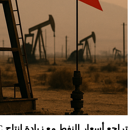
تراجع أسعار النفط مع زيادة إنتاج OPEC+ وتعافي صادرات الخليج