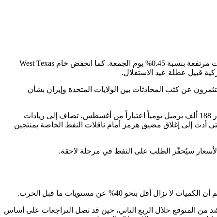
تراجعت عقود خام برنت الآجلة بمقدار 1.02 دولار أو بنسبة 1.41% إلى 71.10 دولار للبرميل بحلول الساعة 07:56 بتوقيت غرينتش، بعد أن أغلقت مرتفعة بنسبة 0.45% يوم الجمعة. كما انخفض خام West Texas
ينما تابع المستثمرون عن كثب المحادثات بين الولايات المتحدة وإيران بشأن
اتفق تحالف منظمة الدول المصدرة للنفط OPEC وحلفائها، بما في ذلك روسيا (OPEC+)، يوم الأحد على زيادة إضافية في أهداف الإنتاج بمقدار 188 ألف برميل يومياً اعتباراً من أغسطس، تضاف إلى زيادات
التي أدت إلى إغلاق مضيق هرمز أمام ناقلات النفط الخاصة بمنتجين
اش الطلب العالمي على النفط بمقدار 1.5 مليون برميل يومياً في عام 2026، في ضوء تراجع أشد من المتوقع خلال الربع الثاني، حين قد تصل التراجعات على أساس