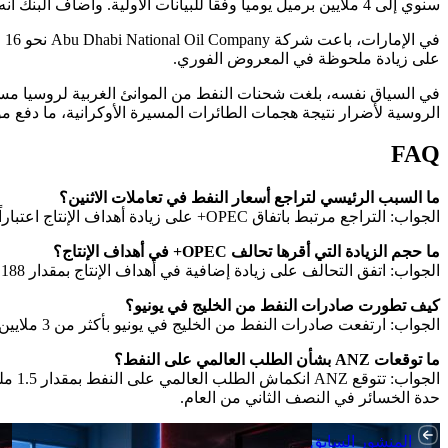
سنوي إلى 4 ملايين برميل يومياً وفقاً للبيانات الأولية. وأضاف البنك أنه يتوقع اعتدال خسائر الطلب في النصف الثاني من العام مع تحسن الإمدادات وعودة جزء من الاستهلاك المؤجل.
في
على زيادة ملحوظة في المعروض الفوري.
في السياق نفسه، بلغت شحنات النفط من الموانئ الغربية لروسيا مستو
الروسية لأضرار نتيجة هجمات الطائرات المسيرة الأوكرانية، ما دفع م
FAQ
ما السبب الرئيسي لتراجع أسعار النفط في تعاملات الاثنين؟
الجواب: التراجع مرتبط باتفاق OPEC+ على زيادة أهداف الإنتاج اعتباراً من أغسطس، إلى جانب تعافي صادرات النفط عبر مضيق هرمز وارتفاع الشحنات من الخليج وروسيا، ما يعزز المعروض العالمي.
ما حجم الزيادة التي أقرها تحالف OPEC+ في أهداف الإنتاج؟
الجواب: اتفق التحالف على زيادة إضافية في أهداف الإنتاج بمقدار 188 ألف برميل يومياً من أغسطس، فوق زيادات مماثلة سبق إقرارها لشهري يونيو ويوليو.
كيف تطورت صادرات النفط من الخليج في يونيو؟
الجواب: ارتفعت صادرات النفط من الخليج في يونيو بأكثر من 3 ملايين برميل مقارنة بمايو لتتجاوز 10 ملايين برميل يومياً، لكنها ما زالت أقل بنحو 40% من مستويات ما قبل الحرب.
ما توقعات ANZ بشأن الطلب العالمي على النفط؟
حدة الخسائر في النصف الثاني من العام.
المنشور السابق