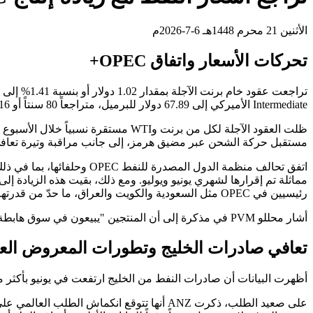
الأثنين 21 محرم 1448هـ 6-7-2026م
تحركات الأسعار واتفاق OPEC+
Intermediate الأميركي إلى 67.89 دولار للبرميل، متراجعاً 80 سنتاً أو 1.16%. ولم يشهد خام WTI تسوية يوم الجمعة بسبب إغلاق الأسواق الأميركية قبيل عطلة عيد الاستقلال.
ظلت العقود الآجلة لكل من برنت وWTI
مستقبل حركة الشحن عبر مضيق هرمز، إلى جانب مراقبة وتيرة تعافي
مماثلة تم إقرارها لشهري يونيو ويوليو. ومع ذلك، بقيت هذه الزيادة إ
رئيسيين في OPEC مثل السعودية والكويت والعراق، ما حدّ من قدرتهم الفعلية على زيادة الإمدادات.
أشار محللو PVM في مذكرة إلى أن المنتجين "يبيعون في سوق هابطة، ما يقدم آمالاً محدودة بانتعاش وشيك للأسعار"، مضيفين أن انخفاض الأسعار سيُحفّز الطلب على النفط في مرحلة لاحقة.
تعافي صادرات الخليج وتطورات المعروض الع
أظهرت البيانات أن صادرات النفط من الخليج ارتفعت في يونيو بأكثر من 3 ملايين برميل مقارنة بشهر مايو لتتجاوز 10 ملايين برميل يومياً، رغم أن الكميات لا تزال أقل بنحو 40% عن مستويات ما قب