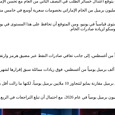
 الإمارات، باعت شركة Abu Dhabi National Oil Company نحو 16 مليون برميل من الخام الإماراتي
ى قياسياً في يونيو، ومن المتوقع أن تحافظ على هذا المستوى في يولي
وسكو لزيادة صادرات الخام.