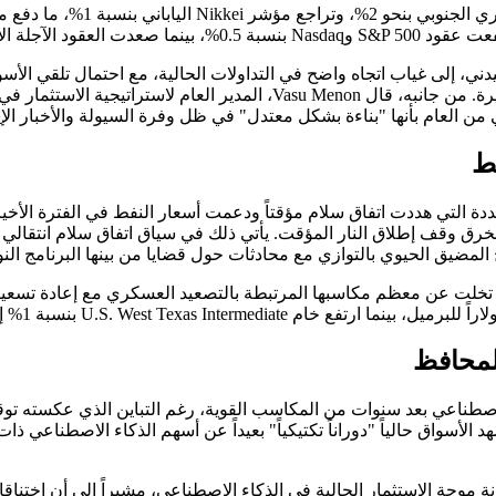
فتتاح مستقر لتلك الأسواق.
Nick Tw، كبير استراتيجيي السوق في ATFX Global في سيدني، إلى غياب اتجاه واضح في التداولات الحا
من العام بأنها "بناءة بشكل معتدل" في ظل وفرة السيولة والأخبار الإيجا
ط
جددة التي هددت اتفاق سلام مؤقتاً ودعمت أسعار النفط في الفترة الأ
ا تخلت عن معظم مكاسبها المرتبطة بالتصعيد العسكري مع إعادة تسعير ا
لمحافظ
الأسبوع الماضي. ووفقاً لمذكرة من BofA Global Research، تشهد الأسواق حالياً "دوراناً تكتيكياً" بعيد
تسويات الدولية (Bank for International Settlements) من متانة موجة الاستثمار الحالية في الذكاء