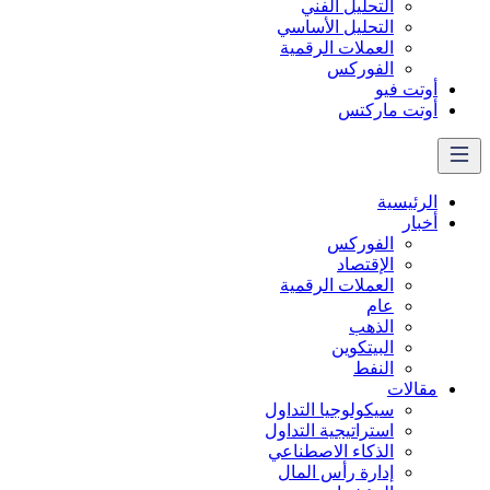
التحليل الفني
التحليل الأساسي
العملات الرقمية
الفوركس
أوتت فيو
أوتت ماركتس
الرئيسية
أخبار
الفوركس
الإقتصاد
العملات الرقمیة
عام
الذهب
البيتكوين
النفط
مقالات
سيكولوجيا التداول
استراتيجية التداول
الذكاء الاصطناعي
إدارة رأس المال