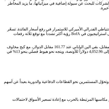
Interactiv، أن ارتفاع تكاليف البنية التحتية الحديثة يدفع الشركات للبحث عن سيولة إضافية في ميزانياتها، ما يزيد المخاطر
خيرة.
طي الفدرالي الأميركي للاستمرار في رفع أسعار الفائدة. تسعّر
الأسواق حالياً احتمال تنفيذ رفع واحد للفائدة هذا العام، في تحول حاد عن توقعات سابقة أشارت إلى احتمال خفضين قبل اندلاع الصراع. ويتبنى استراتيجيون في BofA رؤية أكثر تشدداً مع توقع ثلاثة رفعات
هذه التوقعات دعمت قوة الدولار، إذ استقر مؤشر الدولار عند 101.33 نقطة، قريباً من أعلى مستوى له في عام سجله الأسبوع الماضي. في المقابل، بقي الين الياباني عند 161.77 مقابل الدولار، مع كبح مخاوف
تدخل جديد من طوكيو محاولات العملة لتسجيل أدنى مستوياتها في 40 عاماً. قوة الدولار انعكست سلباً على الذهب، الذي تراجع بنسبة 0.87% إلى 4,052.96 دولاراً للأونصة، ويتجه نحو هبوط فصلي بنحو 13% في
تحوّل المستثمرين نحو القطاعات الدفاعية والدورية بعيداً عن أسهم
مكاسبها المرتبطة بالحرب مع إعادة تسعير الأسواق لاحتمالات