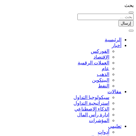
بحث
إرسال
الرئيسية
أخبار
الفوركس
الإقتصاد
العملات الرقمیة
عام
الذهب
البيتكوين
النفط
مقالات
سيكولوجيا التداول
استراتيجية التداول
الذكاء الاصطناعي
إدارة رأس المال
المؤشرات
تعليمي
أدوات