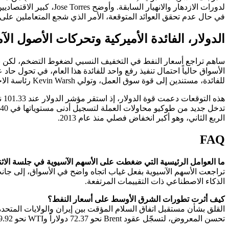
في حال عدم تحقق العوائد المتوقعة، الأمر الذي شجع المتعاملين على 
الدولار، الفائدة الأميركية وتحركات الأصول الآم
ساهم تراجع أسعار النفط في التخفيف النسبي لضغوط التضخم، لكن بقا
للفائدة، مستندين إلى قوة سوق العمل، وتولي Kevin Warsh رئاسة الاحتياطي الفدرالي، واستمرار ضغوط التضخم.
الربع الثاني، وهو أكبر انخفاض فصلي منذ عام 2013.
FAQ
ما العوامل الرئيسية التي ضغطت على الأسهم الآسيوية في جلسة الاثن
تراجعت الأسهم الآسيوية بفعل غياب اتجاه واضح في الأسواق، إلى جانب
الذكاء الاصطناعي ذات التقييمات المرتفعة.
كيف أثرت تطورات الشرق الأوسط على أسعار النفط؟
القلق بشأن مستقبل اتفاق السلام المؤقت بين إيران والولايات المتحد
تحسن المعروض، لتسجّل عقود Brent نحو 72.37 دولاراً وWTI نحو 69.92 دولاراً للبرميل يوم الاثنين.