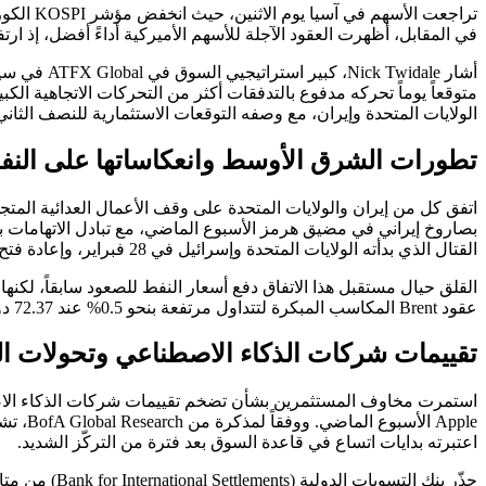
في المقابل، أظهرت العقود الآجلة للأسهم الأميركية أداءً أفضل، إذ ارتفعت عقود S&P 500 وNasdaq بنسبة 0.5%، بينما صعدت العقود الآجلة الأوروبية بنسبة 0.13%، مما يشير إلى ا
أشار idale
الولايات المتحدة وإيران، مع وصفه التوقعات الاستثمارية للنصف الثاني 
تطورات الشرق الأوسط وانعكاساتها على النف
اتفق كل من إيران والولايات المتحدة على وقف الأعمال العدائية المت
القتال الذي بدأته الولايات المتحدة وإسرائيل في 28 فبراير، وإعادة فتح المضيق الحيوي بالتوازي مع محادثات حول قضايا من بينها البرنامج النووي الإيراني.
القلق حيال مستقبل هذا الاتفاق دفع أسعار النفط للصعود سابقاً، لكنه
عقود Brent المكاسب المبكرة لتتداول مرتفعة بنحو 0.5% عند 72.37 دولاراً للبرميل، بينما ارتفع خام U.S. West Texas Intermediate بنسبة 1% إلى 69.92 دولاراً للبرميل.
تقييمات شركات الذكاء الاصطناعي وتحولات ا
Apple 
اعتبرته بدايات اتساع في قاعدة السوق بعد فترة من التركّز الشديد.
حذّر بنك ال