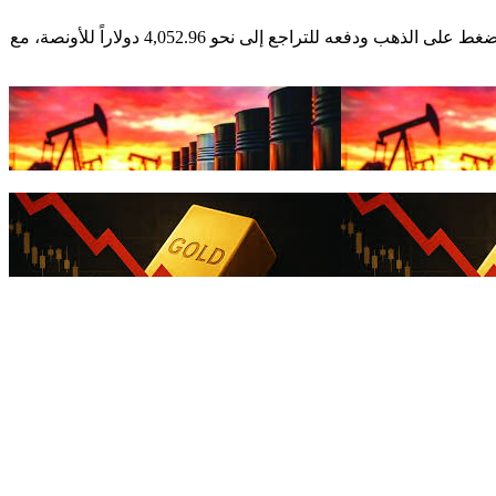
تسعير الأسواق لاحتمال رفع واحد للفائدة هذا العام، مع توقع BofA لثلاث رفعات، دعم قوة الدولار الذي بقي قرب أعلى مستوى في عام، ما ضغط على الذهب ودفعه للتراجع إلى نحو 4,052.96 دولاراً للأونصة، مع