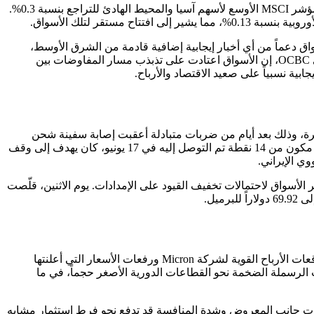
تراجعت الأسهم في آسيا يوم الاثنين، حيث انخفض مؤشر KOSPI الكوري الجنوبي بنحو 2%، وتراجع مؤشر Nikkei الياباني بنسبة 1%، ما دفع مؤشر MSCI الأوسع لأسهم آسيا والمحيط الهادئ للتراجع بنسبة 0.3%.
لية، مع احتمال تلقي الأسواق دعماً من أي أخبار إيجابية إضافية قادمة من الشرق الأوسط،
متوقعاً يوماً تحركه مدفوع بالتدفقات أكثر من التحركات الاتجاهية الكبيرة. من جانبه، قال Vasu Menon، المدير العام لاستراتيجية الاستثمار في OCBC، إن الأسواق اعتادت على تذبذب مسار المفاوضات بين
بية نسبياً على صعيد الاقتصاد والأرباح.
خيرة، وذلك بعد أيام من ضربات متبادلة أعقبت إصابة سفينة شحن
بصاروخ إيراني في مضيق هرمز الأسبوع الماضي، مع تبادل الاتهامات بخرق وقف إطلاق النار المؤقت. يأتي ذلك في سياق اتفاق سلام انتقالي مكون من 14 نقطة تم التوصل إليه في 17 يونيو، كان يهدف إلى وقف
لأسواق لاحتمالات تخفيف القيود على الإمدادات. يوم الاثنين، قلّصت
استمرت مخاوف المستثمرين بشأن تضخم تقييمات شركات الذكاء الاصطناعي بعد سنوات من المكاسب القوية، رغم التباين الذي عكسته توقعات الأرباح القوية لشركة Micron ورفعات الأسعار التي أعلنتها
اً عن أسهم الذكاء الاصطناعي ذات الرسملة الضخمة نحو القطاعات الدورية الأصغر حجماً، في ما
 الاصطناعي، مشيراً إلى أن اختناقات جانب المعروض وشدة المنافسة قد تدفع نحو فرط استثمار مشابه