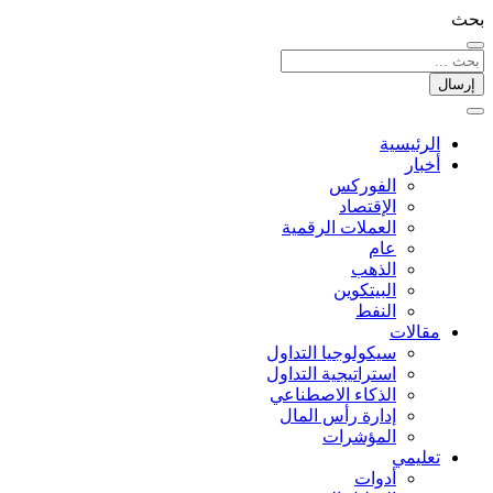
بحث
إرسال
الرئيسية
أخبار
الفوركس
الإقتصاد
العملات الرقمیة
عام
الذهب
البيتكوين
النفط
مقالات
سيكولوجيا التداول
استراتيجية التداول
الذكاء الاصطناعي
إدارة رأس المال
المؤشرات
تعليمي
أدوات