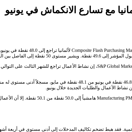
نيا مع تسارع الانكماش في يونيو
قال Phil Smith، وهو Economics Associate Director لدى S&P Global Market Intelligence، إ
نشاط الأعمال والطلبات الجديدة خلال يونيو.
في المقابل، استقر أداء قطاع الصناعة على نحو أق
غوط التضخمية. فقد هبط تضخم تكاليف المدخلات إلى أدنى مستوى في أربعة