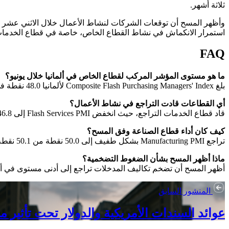
ثلاثة أشهر.
وأظهر المسح أن توقعات الشركات لنشاط الأعمال خلال الاثني عشر 
استمرار الانكماش في نشاط القطاع الخاص، خاصة في قطاع الخدمات 
FAQ
ما هو مستوى المؤشر المركب لقطاع الخاص في ألمانيا خلال يونيو؟
بلغ Composite Flash Purchasing Managers' Index لألمانيا 48.0 نقطة في يونيو، منخفضاً من 48.8 نقطة في مايو.
أي القطاعات قادت التراجع في نشاط الأعمال؟
قاد قطاع الخدمات التراجع، حيث انخفض Flash Services PMI إلى 46.8 نقطة، وهو أدنى مستوى منذ نوفمبر 2022، مع تزايد وتيرة الانخفاض في نشاط الأعمال والطلبات الجديدة.
كيف كان أداء قطاع الصناعة وفق المسح؟
تراجع Manufacturing PMI بشكل طفيف إلى 50.0 نقطة من 50.1 نقطة، مع استمرار انخفاض الأعمال الجديدة للشهر الرابع على التوالي وبأسرع وتيرة منذ ديسمبر 2024.
ماذا أظهر المسح بشأن الضغوط التضخمية؟
أظهر المسح أن تضخم تكاليف المدخلات تراجع إلى أدنى مستوى في أرب
المنشور السابق
عوائد السندات الأمريكية والدولار تحت تأثير م