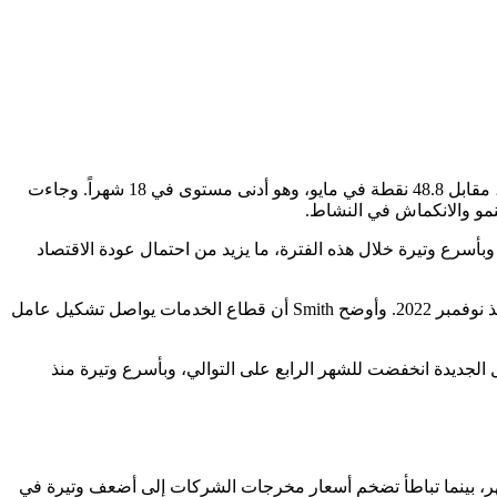
أظهر مسح S&P Global الصادر في برلين يوم الثلاثاء أن Composite Flash Purchasing Managers' Index لألمانيا تراجع إلى 48.0 نقطة في يونيو، مقابل 48.8 نقطة في مايو، وهو أدنى مستوى في 18 شهراً. وجاءت
ن نشاط الأعمال تراجع للشهر الثالث على التوالي وبأسرع وتيرة خلال هذه الفترة، ما يزيد من احتمال عودة الاقتصاد
قاد قطاع الخدمات هذا التراجع، حيث انخفض Flash Services PMI إلى 46.8 نقطة في يونيو من 48.1 نقطة في مايو، مسجلاً أدنى مستوى له منذ نوفمبر 2022. وأوضح Smith أن قطاع الخدمات يواصل تشكيل عامل
ل سلبية، إذ تراجع Manufacturing PMI هامشياً إلى 50.0 نقطة من 50.1 نقطة. إلا أن الأعمال الجديدة انخفضت للشهر الرابع على التوالي، وبأسرع وتيرة منذ
 أشهر، بينما تباطأ تضخم أسعار مخرجات الشركات إلى أضعف وتيرة في