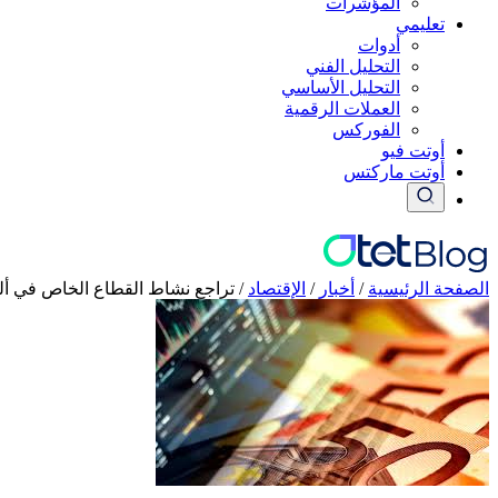
المؤشرات
تعليمي
أدوات
التحليل الفني
التحليل الأساسي
العملات الرقمية
الفوركس
أوتت فيو
أوتت ماركتس
الصفحة الرئيسية
/
أخبار
/
الإقتصاد
/
تراجع نشاط القطاع الخاص في ألما