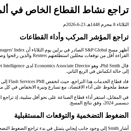
تراجع نشاط القطاع الخاص في ألما
الثلاثاء 8 محرم 1448هـ 23-6-2026م
تراجع المؤشر المركب وأداء القطاعات
القراءة أقل من توقعات محللين استطلعتهم Reuters والذين رجّحوا وصول المؤشر إلى 49.6 نقطة. ويشير مستوى 50 نقطة إلى الفاصل بين النمو والانكماش في النشاط.
إلى حالة انكماش في الربع الثاني.
ضغط ملحوظ على أداء الاقتصاد، مع تسارع وتيرة الانخفاض في كل من 
ديسمبر 2024، وفق نتائج المسح.
الضغوط التضخمية والتوقعات المستقبلية
أشار Smith إلى وجود جانب إيجابي يتمثل في بدء تراجع الض