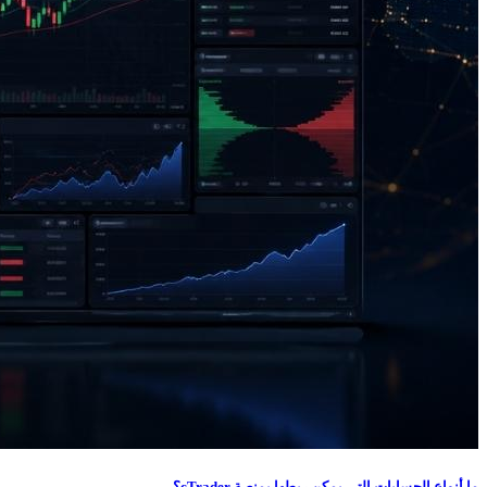
ما أنواع الحسابات التي يمكن ربطها بمنصة cTrader؟