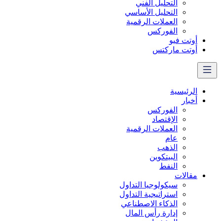
التحليل الفني
التحليل الأساسي
العملات الرقمية
الفوركس
أوتت فيو
أوتت ماركتس
الرئيسية
أخبار
الفوركس
الإقتصاد
العملات الرقمیة
عام
الذهب
البيتكوين
النفط
مقالات
سيكولوجيا التداول
استراتيجية التداول
الذكاء الاصطناعي
إدارة رأس المال