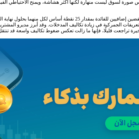
س صورة لسوق ليست منهارة لكنها أكثر هشاشة، ويمنح الاحتياطي الفيد
عريفات الجمركية في زيادة تكاليف المدخلات. وقد أبرز مديرو المشتري
رة تراجعت قليلًا، فإنها ما زالت تعكس ضغوط تكاليف واسعة قد تنتقل 