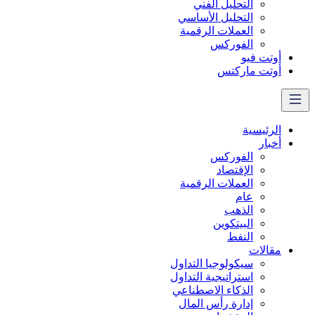
التحليل الفني
التحليل الأساسي
العملات الرقمية
الفوركس
أوتت فيو
أوتت ماركتس
الرئيسية
أخبار
الفوركس
الإقتصاد
العملات الرقمیة
عام
الذهب
البيتكوين
النفط
مقالات
سيكولوجيا التداول
استراتيجية التداول
الذكاء الاصطناعي
إدارة رأس المال