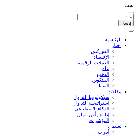
بحث
إرسال
الرئيسية
أخبار
الفوركس
الإقتصاد
العملات الرقمیة
عام
الذهب
البيتكوين
النفط
مقالات
سيكولوجيا التداول
استراتيجية التداول
الذكاء الاصطناعي
إدارة رأس المال
المؤشرات
تعليمي
أدوات