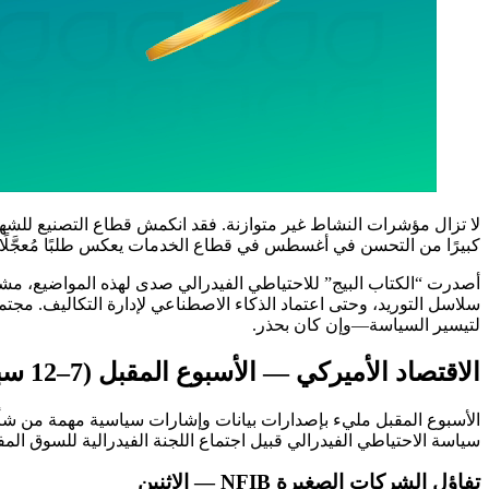
لا تزال مؤشرات النشاط غير متوازنة. فقد انكمش قطاع التصنيع للشهر
كبيرًا من التحسن في أغسطس في قطاع الخدمات يعكس طلبًا مُعجَّلًا (أ
أصدرت “الكتاب البيج” للاحتياطي الفيدرالي صدى لهذه المواضيع، مش
سلاسل التوريد، وحتى اعتماد الذكاء الاصطناعي لإدارة التكاليف. مجت
لتيسير السياسة—وإن كان بحذر.
الاقتصاد الأميركي — الأسبوع المقبل (7–12 سبتمبر)
الأسبوع المقبل مليء بإصدارات بيانات وإشارات سياسية مهمة من شأن
سياسة الاحتياطي الفيدرالي قبيل اجتماع اللجنة الفيدرالية للسوق المفتوحة (16–17 س
تفاؤل الشركات الصغيرة NFIB — الاثنين