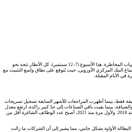
أغلق الأسبوع الماضي (1–5 سبتمبر) على تباطؤ حاد في التوظيف الأميركي وتراجع في العوائد، مما دفع الدولار إلى الانخفاض وأعاد ضبط معنويات المخاطرة. هذا الأسبوع (7–12 سبتمبر)، كل الأنظار تتجه نحو
 البنك المركزي الأوروبي، حيث يُتوقع على نطاق واسع التثبيت مع
في الأيام المقبلة.
كي تباطؤًا ملحوظًا في أغسطس، مما عزز المخاوف بشأن متانة الزخم الاقتصادي. أضاف أصحاب العمل 22 ألف وظيفة فقط، بينما أظهرت المراجعات للأشهر السابقة تسجيل تسريحات
تماعية، والترفيه والضيافة، بينما بقيت باقي الصناعات إلى حدّ كبير راكدة. ارتفع معدل
البطالة (U-3) إلى 4.3%، وهو الأعلى منذ ما يقرب من أربع سنوات، وارتفع المقياس الأوسع للبطالة (U-6) إلى مستويات لم تُسجّل باستمرار منذ 2018. ولأول مرة منذ 2021، أصبح عدد الوظائف الشاغرة أقل من
بطالة الأولية بشكل جانبي، مما يشير إلى أن الشركات ما زالت