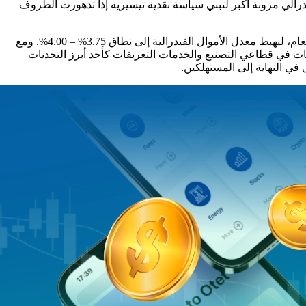
رالي مرونة أكبر لتبني سياسة نقدية تيسيرية إذا تدهورت الظروف
تعكس توقعات السياسة النقدية هذه الخلفية. إذ تشير التقديرات إلى خفضين إضافيين للفائدة بمقدار 25 نقطة أساس لكل منهما بحلول نهاية العام، ليهبط معدل الأموال الفيدرالية إلى نطاق 3.75% – 4.00%. ومع
ات في قطاعي التصنيع والخدمات التعريفات كأحد أبرز التحديات
في النهاية إلى المستهلكين.