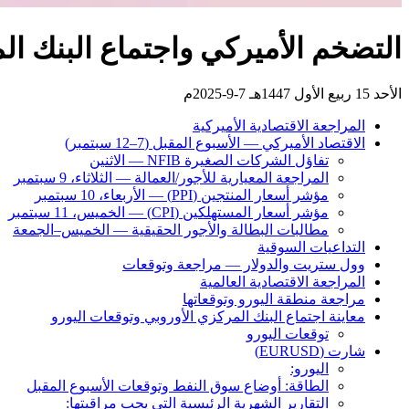
التضخم الأميركي واجتماع البنك ا
الأحد 15 ربيع الأول 1447هـ 7-9-2025م
المراجعة الاقتصادية الأميركية
الاقتصاد الأميركي — الأسبوع المقبل (7–12 سبتمبر)
تفاؤل الشركات الصغيرة NFIB — الاثنين
المراجعة المعيارية للأجور/العمالة — الثلاثاء، 9 سبتمبر
مؤشر أسعار المنتجين (PPI) — الأربعاء، 10 سبتمبر
مؤشر أسعار المستهلكين (CPI) — الخميس، 11 سبتمبر
مطالبات البطالة والأجور الحقيقية — الخميس–الجمعة
التداعيات السوقية
وول ستريت والدولار — مراجعة وتوقعات
المراجعة الاقتصادية العالمية
مراجعة منطقة اليورو وتوقعاتها
معاينة اجتماع البنك المركزي الأوروبي وتوقعات اليورو
توقعات اليورو
شارت (EURUSD)
اليورو:
الطاقة: أوضاع سوق النفط وتوقعات الأسبوع المقبل
التقارير الشهرية الرئيسية التي يجب مراقبتها: