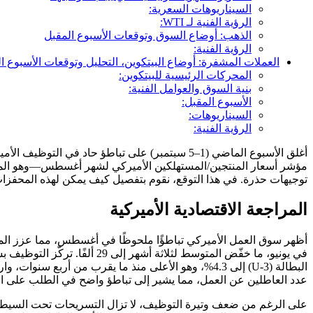
السيناريوهات السعرية:
الرؤية الفنية لـ WTI:
الذهب: أوضاع السوق وتوقعات الأسبوع المقبل
الرؤية الفنية:
العملات المشفرة: أوضاع البيتكوين، التحليل وتوقعات الأسبوع ا
المحركات الرئيسية للبيتكوين:
بنية السوق والعوامل الفنية:
الأسبوع المقبل:
السيناريوهات:
الرؤية الفنية:
مؤشر أسعار المنتجين/المستهلكين الأميركي لشهر أغسطس—وهو المفتاح
توجيهات حذرة. في هذا التوقع، نقوم بتفصيل كيف يمكن لهذه المحفزات 
المراجعة الاقتصادية الأميركية
في يونيو، ما خفّض المتوسط ل
عدد العاطلين عن العمل، مما يشير إلى تباطؤ واضح في الطلب على ال
على الرغم من ضعف وتيرة التوظيف، لا تزال التسريحات تحت السيطرة.