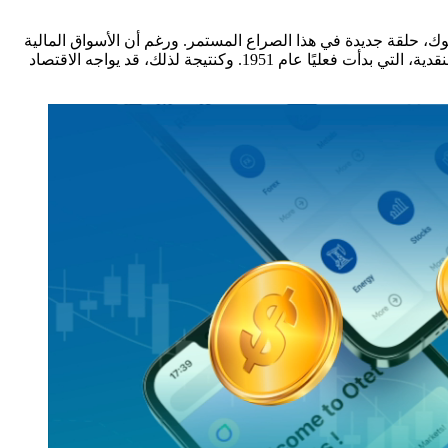
كوك، حلقة جديدة في هذا الصراع المستمر. ورغم أن الأسواق المالية
لم تتفاعل بقوة مع الحدث، إلا أن تداعياته قد تكون تاريخية. بالتالي، يهدد هذا التدخل السياسي في الفيدرالي بإنهاء عقود من حيادية السياسة النقدية، التي بدأت فعليًا عام 1951. وكنتيجة لذلك، قد يواجه الاقتصاد