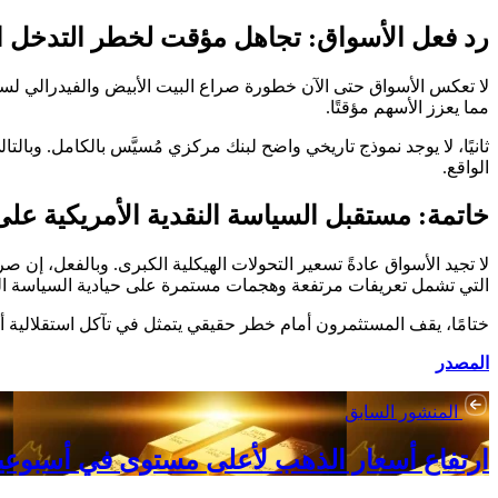
رد فعل الأسواق: تجاهل مؤقت لخطر التدخل 
لا تعكس الأسواق حتى الآن خطورة صراع البيت الأبيض والفيدرالي لسب
مما يعزز الأسهم مؤقتًا.
ثانيًا، لا يوجد نموذج تاريخي واضح لبنك مركزي مُسيَّس بالكامل. وبالت
الواقع.
خاتمة: مستقبل السياسة النقدية الأمريكية عل
لا تجيد الأسواق عادةً تسعير التحولات الهيكلية الكبرى. وبالفعل، إن ص
التي تشمل تعريفات مرتفعة وهجمات مستمرة على حيادية السياسة النق
ختامًا، يقف المستثمرون أمام خطر حقيقي يتمثل في تآكل استقلالية 
المصدر
المنشور السابق
ارتفاع أسعار الذهب لأعلى مستوى في أسبوعي