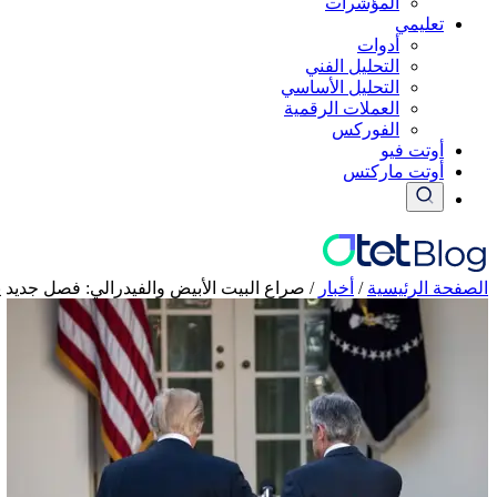
المؤشرات
تعليمي
أدوات
التحليل الفني
التحليل الأساسي
العملات الرقمية
الفوركس
أوتت فيو
أوتت ماركتس
الصفحة الرئيسية
/
أخبار
/
صراع البيت الأبيض والفيدرالي: فصل جديد يه