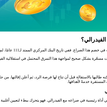
الفيدرالي؟
اريخ البنك المركزي الممتد لـ111 عامًا، لم يحاول أي رئيس عزل أحد المحافظين.
مسعّرة بشكل صحيح لمواجهة هذا التمزق المحتمل في استقلالية الفيد
لبها بالاستقالة قبل أن تتاح لها فرصة الرد، ثم أعلن إقالتها. من جان
ف المستقرة خدمةً لأهدافها.
ي
 أداة رئيسية في صراعه مع الفيدرالي. فهو يتحرك ببطء لتعيين أغلبية 