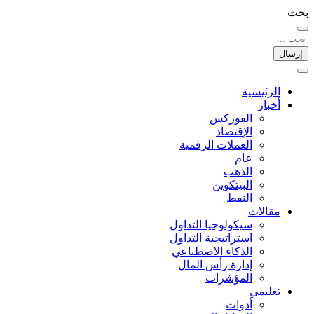
بحث
إرسال
الرئيسية
أخبار
الفوركس
الإقتصاد
العملات الرقمیة
عام
الذهب
البيتكوين
النفط
مقالات
سيكولوجيا التداول
استراتيجية التداول
الذكاء الاصطناعي
إدارة رأس المال
المؤشرات
تعليمي
أدوات