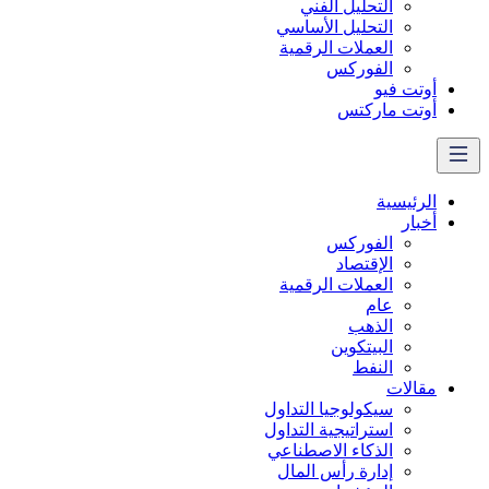
التحليل الفني
التحليل الأساسي
العملات الرقمية
الفوركس
أوتت فيو
أوتت ماركتس
الرئيسية
أخبار
الفوركس
الإقتصاد
العملات الرقمیة
عام
الذهب
البيتكوين
النفط
مقالات
سيكولوجيا التداول
استراتيجية التداول
الذكاء الاصطناعي
إدارة رأس المال