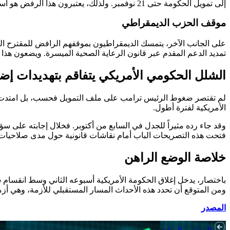
إلى تمويل الحكومة حتى 21 نوفمبر. ولذلك، يعتبرون هذا الرفض هو أساس الأزمة الحالية. بالتالي، يصر الحزب على ضرورة موافقة الديمقراطيين على مقترحهم لإنهاء الشلل الراهن.
موقف الحزب الديمقراطي
على الجانب الآخر، يتمسك الديمقراطيون بموقفهم الرافض للمقترح ال
تمديد الدعم المقدم عبر قانون الرعاية الصحية الميسرة. ويضعون هذا
الشلل الحكومي الأمريكي يتفاقم بتهديدات إضا
لم تقتصر ضغوط الرئيس ترامب على ملف التمويل فحسب، بل امتدت لتش
الأمريكية لفترة أطول.
وقد جاء رده مثيراً للجدل في السابع من أكتوبر. فخلال إجابته على
فتحت هذه التصريحات الباب أمام نقاشات قانونية حول مدى صلاحيات ال
خلاصة الوضع الراهن
باختصار، يدخل إغلاق الحكومة الأمريكية أسبوعه الثاني وسط انقسام 
ومن المتوقع أن تحدد هذه الأحداث المسار المستقبلي للأزمة، وهي أزمة
المصدر