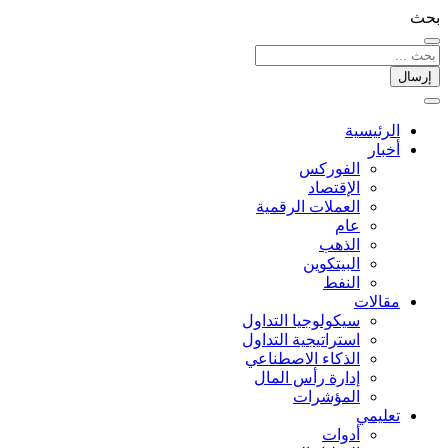
بحث
إرسال
الرئيسية
أخبار
الفوركس
الإقتصاد
العملات الرقمیة
عام
الذهب
البيتكوين
النفط
مقالات
سيكولوجيا التداول
استراتيجية التداول
الذكاء الاصطناعي
إدارة رأس المال
المؤشرات
تعليمي
أدوات