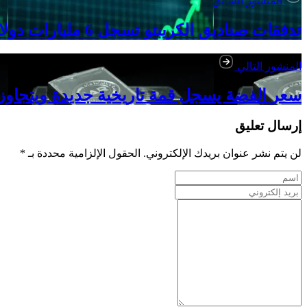
المنشور السابق
تدفقات صناديق الكريبتو تسجل 6 مليارات دولار بدعم مؤسسي
المنشور التالي
سعر الفضة يسجل قمة تاريخية جديدة ويتجاوز 51 دولارً
إرسال تعليق
لن يتم نشر عنوان بريدك الإلكتروني. الحقول الإلزامية محددة بـ *