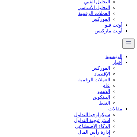
التحليل الفني
التحليل الأساسي
العملات الرقمية
الفوركس
أوتت فيو
أوتت ماركتس
الرئيسية
أخبار
الفوركس
الإقتصاد
العملات الرقمیة
عام
الذهب
البيتكوين
النفط
مقالات
سيكولوجيا التداول
استراتيجية التداول
الذكاء الاصطناعي
إدارة رأس المال