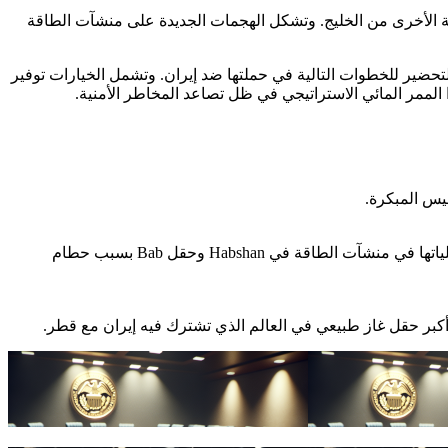
ى الجهة الأخرى من الخليج. وتشكل الهجمات الجديدة على منشآت الطاقة
لتحضير للخطوات التالية في حملتها ضد إيران. وتشمل الخيارات توفير
لممر المائي الاستراتيجي في ظل تصاعد المخاطر الأمنية.
أفادت QatarEnergy بوقوع "أضرار واسعة" في مركزها للطاقة في Ras Laffan نتيجة هجمات صاروخية إيرانية، فيما أغلقت الإمارات بعض عملياتها في منشآت الطاقة في Habshan وحقل Bab بسبب حطام