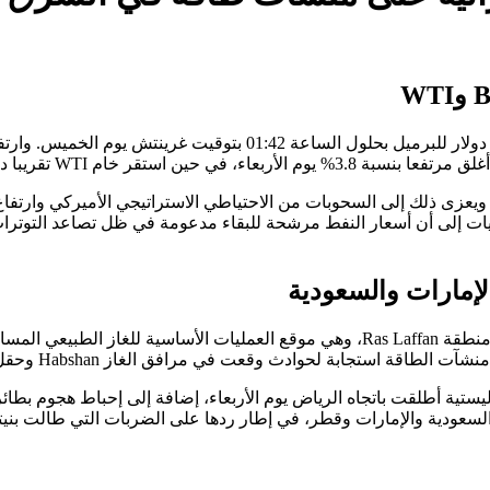
ت إلى أن أسعار النفط مرشحة للبقاء مدعومة في ظل تصاعد التوترا
لإمارات والسعودية
 في مرافق الغاز Habshan وحقل النفط Bab نتيجة حطام متساقط من صواريخ تم اعتراضها.
تية أطلقت باتجاه الرياض يوم الأربعاء، إضافة إلى إحباط هجوم بطائر
الإمارات وقطر، في إطار ردها على الضربات التي طالت بنيتها التحتية للطاقة في