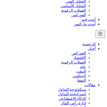
التحليل الفني
التحليل الأساسي
العملات الرقمية
الفوركس
أوتت فيو
أوتت ماركتس
الرئيسية
أخبار
الفوركس
الإقتصاد
العملات الرقمیة
عام
الذهب
البيتكوين
النفط
مقالات
سيكولوجيا التداول
استراتيجية التداول
الذكاء الاصطناعي
إدارة رأس المال