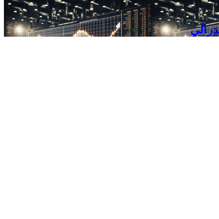
درالي