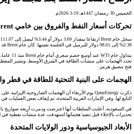
الخميس 30 رمضان 1447هـ 19-3-2026م
تحركات أسعار النفط والفروق بين خامي Brent وWTI
2.38% إلى 98.61 دولار للبرميل في الجلسة نفسها. كان خام Brent قد أغلق مرتفعا بنسبة 3.8% يوم الأربعاء، في حين استقر خام WTI تقريبا دون تغيير يذكر.
تجدد الهجمات على منشآت الطاقة في الشرق الأوسط. وتشير المعطيا
فتح مضيق هرمز.
الهجمات على البنية التحتية للطاقة في قطر وا
التابع لها. وفي الإمارات العربية المتحدة، تم إيقاف بعض العمليات في منشآت الطاقة استجابة لحوادث وقعت
في السعودية، أعلنت السلطات أنها اعترضت ودمرت أربعة صواريخ باليس
تحذيرات بالإخلاء قبل تنفيذ هجماتها استهدفت عدة منشآت نفطية في السعودية و
الأبعاد الجيوسياسية ودور الولايات المتحدة