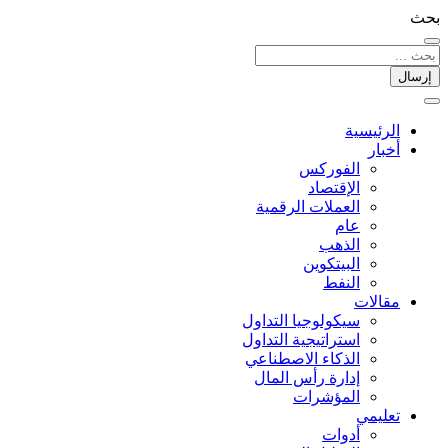
بحث
إرسال
الرئيسية
أخبار
الفوركس
الإقتصاد
العملات الرقمیة
عام
الذهب
البيتكوين
النفط
مقالات
سيكولوجيا التداول
استراتيجية التداول
الذكاء الاصطناعي
إدارة رأس المال
المؤشرات
تعليمي
أدوات