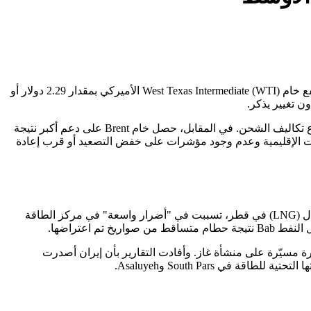
سجل خام Brent ارتفاعا بمقدار 3.69 دولار أو 3.44% ليصل إلى 111.07 دولار للبرميل بحلول الساعة 01:42 بتوقيت غرينتش يوم الخميس. وارتفع خام West Texas Intermediate (WTI) الأميركي بمقدار 2.29 دولار أو
يتداول خام WTI عند أوسع خصم سعري أمام خام Brent منذ 11 عاما، ويعزى ذلك إلى السحوبات من الاحتياطي الاستراتيجي الأميركي وارتفاع تكاليف الشحن. في المقابل، حصل خام Brent على دعم أكبر نتيجة
ت الإقليمية وعدم وجود مؤشرات على خفض التصعيد أو قرب إعادة
ذكرت QatarEnergy يوم الأربعاء أن الهجمات الصاروخية الإيرانية على منطقة Ras Laffan، وهي موقع العمليات الأساسية للغاز الطبيعي المسال (LNG) في قطر، تسببت في "أضرار واسعة" في مركز الطاقة
ة مسيّرة على منشأة غاز. وأفادت التقارير بأن إيران أصدرت
 South Pars وAsaluyeh.