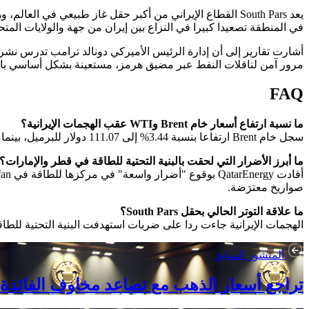
يعد South Pars القطاع الإيراني من أكبر حقل غاز طبيعي ف
في المنطقة تصعيدا كبيرا في النزاع بين إيران من جهة والولايات الم
أشارت تقارير إلى أن إدارة الرئيس الأميركي دونالد ترامب تدرس نشر 
مرور آمن لناقلات النفط عبر مضيق هرمز، مستعينة بشكل أساسي بالقوا
FAQ
ما نسبة ارتفاع أسعار خام Brent وWTI عقب الهجمات الإيرانية؟
سجل خام Brent ارتفاعا بنسبة 3.44% إلى 111.07 دولار للبرميل، بينما ارتفع خام WTI بنسبة 2.38% إلى 98.61 دولار للبرميل في تداولات الخميس المبكرة.
ما أبرز الأضرار التي لحقت بالبنية التحتية للطاقة في قطر والإمارات؟
صواريخ معترَضة.
ما علاقة التوتر الحالي بحقل South Pars؟
الهجمات الإيرانية جاءت ردا على ضربات استهدفت البنية التحتية للطاقة في South Pars وAsaluyeh، حيث يعد South Pars القطاع الإيراني من أكبر حقل غاز طبيعي في العالم الذي تشترك ف
المنشور السابق
تراجع أسعار الذهب مع تصاعد مخاوف الفائدة