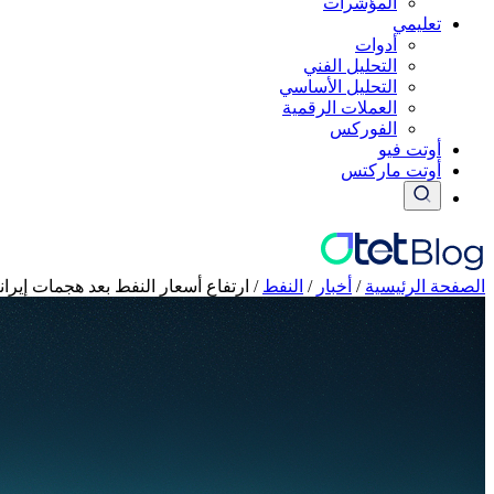
المؤشرات
تعليمي
أدوات
التحليل الفني
التحليل الأساسي
العملات الرقمية
الفوركس
أوتت فيو
أوتت ماركتس
الصفحة الرئيسية
/
أخبار
/
النفط
/
ارتفاع أسعار النفط بعد هجمات إي