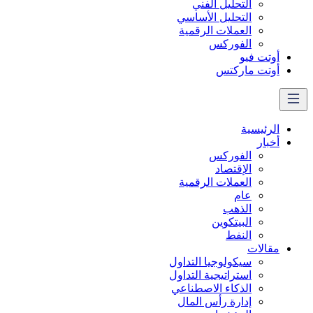
التحليل الفني
التحليل الأساسي
العملات الرقمية
الفوركس
أوتت فيو
أوتت ماركتس
الرئيسية
أخبار
الفوركس
الإقتصاد
العملات الرقمیة
عام
الذهب
البيتكوين
النفط
مقالات
سيكولوجيا التداول
استراتيجية التداول
الذكاء الاصطناعي
إدارة رأس المال