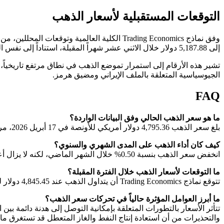
التوقعات المستقبلية لأسعار الذهب
إلى 5,187.88 دولار خلال الاثني عشر شهراً المقبلة، استناداً إلى نفس النماذج والتقديرات.
تشير هذه الأرقام إلى استمرار تموضع الذهب في نطاق مرتفع تاريخياً، 
الجيوسياسية المتعلقة بالملف الإيراني ومضيق هرمز.
FAQ
ما هو سعر الذهب الحالي وفق البيانات الواردة؟
بلغ سعر الذهب 4,795.36 دولار أمريكي للأونصة في 17 أبريل 2026، مرتفعاً بنسبة 0.14% عن اليوم السابق.
كيف كان أداء الذهب على المدى الشهري والسنوي؟
انخفض سعر الذهب بنسبة 0.50% خلال الشهر الماضي، لكنه لا يزال أعلى بنحو 39.63% مقارنة بمستواه قبل عام.
ما التوقعات لأسعار الذهب خلال الفترة المقبلة؟
تتوقع نماذج Trading Economics أن يتداول الذهب عند 4,845.45 دولار للأونصة بنهاية هذا الربع، وأن يصل إلى نحو 5,187.88 دولار خلال الاثني عشر شهراً القادمة.
ما أبرز العوامل المؤثرة حالياً في تحركات سعر الذهب؟
تتأثر الأسعار بالتطورات المتعلقة بإمكانية التوصل إلى هدنة دائمة بي
والتحذيرات من أن استعادة إنتاج النفط والغاز المتعطل قد تستغرق ما