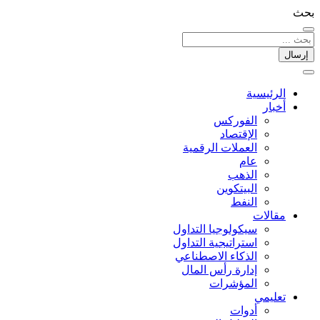
بحث
إرسال
الرئيسية
أخبار
الفوركس
الإقتصاد
العملات الرقمیة
عام
الذهب
البيتكوين
النفط
مقالات
سيكولوجيا التداول
استراتيجية التداول
الذكاء الاصطناعي
إدارة رأس المال
المؤشرات
تعليمي
أدوات