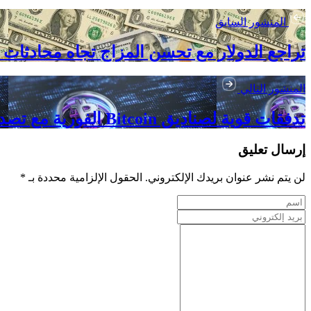
المنشور السابق
تراجع الدولار مع تحسن المزاج تجاه محادثات ا
المنشور التالي
تدفقات قوية لصناديق Bitcoin الفورية مع تصدر MSBT للمشهد
إرسال تعليق
لن يتم نشر عنوان بريدك الإلكتروني. الحقول الإلزامية محددة بـ *