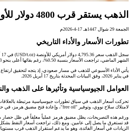
الذهب يستقر قرب 4800 دولار للأونصة مع تراجع مخاوف التضخم
الجمعة 29 شوال 1447هـ 17-4-2026م
تطورات الأسعار والأداء التاريخي
الشهر الماضي، تراجعت الأسعار بنسبة 0.50%، رغم بقائها أعلى بنحو 39.63% مقارنة بمستواها قبل عام.
في يناير 2026، وفق البيانات المحدثة بتاريخ 17 أبريل 2026.
العوامل الجيوسياسية وتأثيرها على الذهب وال
لامتلاك سلاح نووي، وتوفير "free oil"، وإعادة فتح مضيق هرمز، في حين لم تؤكد السلطات الإيرانية هذه التصريحات حتى الآن.
قد تستغرق ما يصل إلى عامين. ومع ذلك، تراجعت أسعار النفط بشكل ح
الزيادات في أسعار الفائدة، وهو ما يدعم استقرار الذهب قرب مستوياته