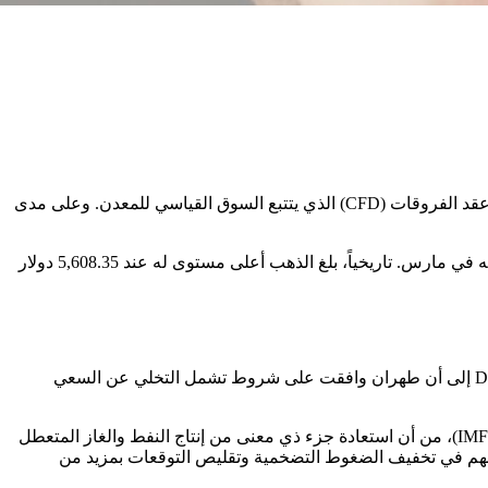
سجل الذهب سعر 4,795.36 دولار أمريكي للأونصة (USD/t.oz) في 17 أبريل 2026، بزيادة قدرها 0.14% مقارنة باليوم السابق، بحسب تداولات عقد الفروقات (CFD) الذي يتتبع السوق القياسي للمعدن. وعلى مدى
يأتي الأداء الأسبوعي للذهب في مسار صعودي، إذ يتجه لتحقيق ارتفاع بنحو 1% خلال الأسبوع، ويظل أعلى بحوالي 17% من أدنى مستوى سجله في مارس. تاريخياً، بلغ الذهب أعلى مستوى له عند 5,608.35 دولار
تحركت أسعار الذهب في سياق تطورات جيوسياسية مرتبطة بالعلاقات بين الولايات المتحدة وإيران. فقد أشار الرئيس الأمريكي Donald Trump إلى أن طهران وافقت على شروط تشمل التخلي عن السعي
ورغم هذه التصريحات، يظل مضيق هرمز عملياً مغلقاً في ظل حصار مزدوج، فيما حذّر Fatih Birol، المدير التنفيذي في صندوق النقد الدولي (IMF)، من أن استعادة جزء ذي معنى من إنتاج النفط والغاز المتعطل
أسهم في تخفيف الضغوط التضخمية وتقليص التوقعات بمزيد من