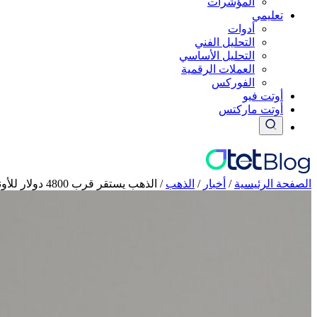
المؤشرات
تعليمي
أدوات
التحليل الفني
التحليل الأساسي
العملات الرقمية
الفوركس
أوتت فيو
أوتت ماركتس
الصفحة الرئيسية
/
أخبار
/
الذهب
/
الذهب يستقر قرب 4800 دولار للأونصة مع تراجع مخاوف التضخم