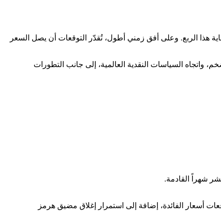
ت المحللين، من المتوقع أن يتداول الذهب عند مستوى 4,845.45 دولار للأونصة بحلول نهاية هذا الربع. وعلى أفق زمني أطول، تُقدّر التوقعات أن يصل السعر
خم، واتجاه السياسات النقدية العالمية، إلى جانب التطورات
وقعات أسعار الفائدة، إضافة إلى استمرار إغلاق مضيق هرمز