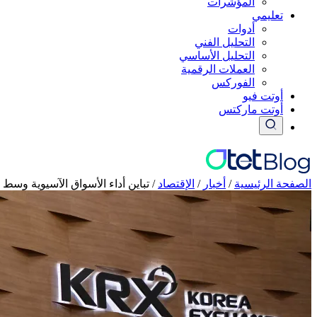
المؤشرات
تعليمي
أدوات
التحليل الفني
التحليل الأساسي
العملات الرقمية
الفوركس
أوتت فيو
أوتت ماركتس
الصفحة الرئيسية
/
أخبار
/
الإقتصاد
/
تباين أداء الأسواق الآسيوية وسط