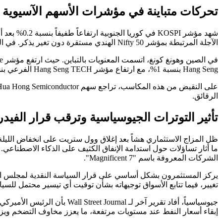
تحركات متباينة في مؤشرات الأسهم الآسيوية
الآجلة المرتبطة بمؤشر Nifty 50 الهندي مستقرة دون تغير يذكر. في اليابان، أُغلقت الأسواق بسبب عطلة رسمية.
Hang Seng بنسبة 1%، مع ارتفاع مؤشر Hang Seng TECH الفرعي بنسبة 1.5%.
الرقائق.
تأثير التوترات الجيوسياسية وترقب قرار الفيدر
ما أثار تساؤلات حول استدامة الإنفاق الكثيف على الذكاء الاصطناعي.
الشركات المعروفة باسم "Magnificent 7".
يركز المستثمرون بشكل أساسي على قرار السياسة النقدية لمجلس الاح
تغيير، فيما تتابع الأسواق توجيهاته بشأن توقيت أي تيسير محتمل لل
إبقاء أسعار النفط عند مستويات مرتفعة، ما يعزز مخاوف التضخم ويز