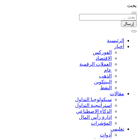
بحث
إرسال
الرئيسية
أخبار
الفوركس
الإقتصاد
العملات الرقمیة
عام
الذهب
البيتكوين
النفط
مقالات
سيكولوجيا التداول
استراتيجية التداول
الذكاء الاصطناعي
إدارة رأس المال
المؤشرات
تعليمي
أدوات