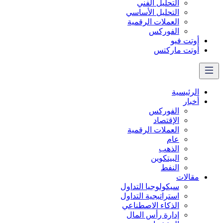
التحليل الفني
التحليل الأساسي
العملات الرقمية
الفوركس
أوتت فيو
أوتت ماركتس
الرئيسية
أخبار
الفوركس
الإقتصاد
العملات الرقمیة
عام
الذهب
البيتكوين
النفط
مقالات
سيكولوجيا التداول
استراتيجية التداول
الذكاء الاصطناعي
إدارة رأس المال