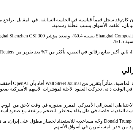
الي
ظل المزاج الاستثمار
 في الوقت ذاته، تحركت العقود الآجلة لمؤشرات الأسهم الأميركية صعو
تياطي الفيدرالي الأميركي المقرر صدوره في وقت لاحق من اليوم. ويت
سياسة النقدية، خاصة في ظل بقاء مخاطر التضخم مرتفعة مع صعود أسعار
جيوسياسياً، أفاد تقرير آخر لـ Wall Street Journal بأن الرئيس الأميركي Donald Trump وجّ
يد من حذر المستثمرين في أسواق الأسهم.