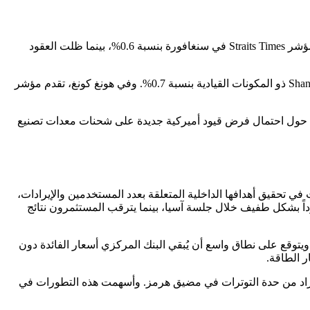
شهد مؤشر KOSPI في كوريا الجنوبية ارتفاعاً طفيفاً بنسبة 0.2% بعد أن كان قد سجل قمماً قياسية في الجلسة السابقة. في المقابل، تراجع مؤشر Straits Times في سنغافورة بنسبة 0.6%، بينما ظلت العقود
في الصين وهونغ كونغ، اتسمت المعنويات بالتباين. حيث ارتفع مؤشر Shanghai Composite بنسبة 0.4%، وصعد مؤشر Shanghai Shenzhen CSI 300 ذو المكونات القيادية بنسبة 0.7%. وفي هونغ كونغ، تقدم مؤشر
على النقيض من هذه المكاسب، تراجع سهم Hua Hong Semiconductor، ثاني أكبر صانع رقائق في الصين، بأكثر من 7% بعد تقرير من Reuters حول احتمال فرض قيود أميركية جديدة على شحنات معدات تصنيع
ي هشاً بعد إغلاق وول ستريت على انخفاض الليلة الماضية، متأثراً بتقرير من Wall Street Journal أفاد بأن OpenAI أخفقت في تحقيق أهدافها الداخلية المتعلقة بعدد المستخدمين والإيرادات،
داً بشكل طفيف خلال جلسة آسيا، بينما يترقب المستثمرون نتائج
وقع على نطاق واسع أن يُبقي البنك المركزي أسعار الفائدة دون
 الطاقة.
ه مساعديه للاستعداد لحصار مطوّل على إيران، ما زاد من حدة التوترات في مضيق هرمز. وأسهمت هذه التطورات في