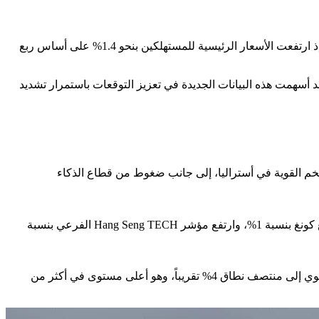
في أستراليا، تراجع مؤشر S&P/ASX 200 بنسبة 0.3% بعد صدور بيانات أظهرت تسارعاً حاداً في تضخم أسعار المستهلكين خلال الربع الأول. إذ ارتفعت الأسعار الرئيسية للمستهلكين بنحو 1.4% على أساس ربع
د أسهمت هذه البيانات الجديدة في تعزيز التوقعات باستمرار تشديد
تضخم القوية في أستراليا، إلى جانب ضغوط من قطاع الذكاء
ارتفع مؤشر Shanghai Composite بنسبة 0.4%، وصعد مؤشر Shanghai Shenzhen CSI 300 بنسبة 0.7%، بينما تقدم مؤشر Hang Seng في هونغ كونغ بنسبة 1%، وارتفع مؤشر Hang Seng TECH الفرعي بنسبة
أظهرت البيانات أن تضخم أسعار المستهلكين في أستراليا ارتفع بنحو 1.4% على أساس ربع سنوي في الربع الأول، ما دفع معدل التضخم السنوي إلى منتصف نطاق 4% تقريباً، وهو أعلى مستوى في أكثر من