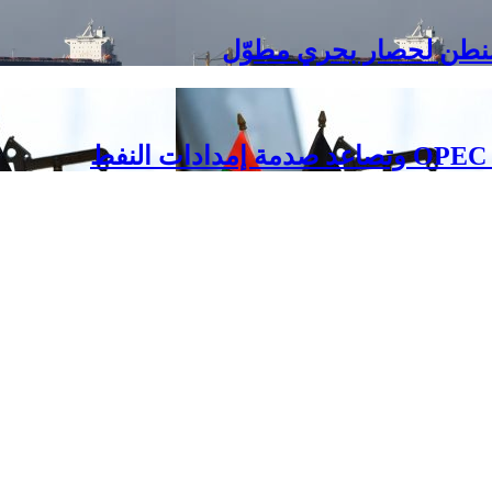
شنطن لحصار بحري مطوّل