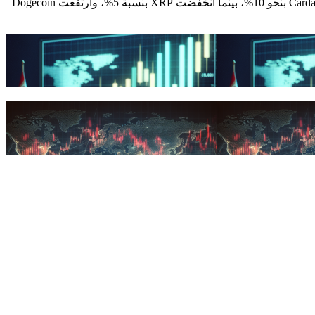
الجواب: سجلت معظم العملات البديلة مكاسب؛ إذ ارتفعت Ethereum بنسبة 8%، وصعدت Solana وPolygon بنسبة 6% لكل منهما، وقفزت Cardano بنحو 10%، بينما انخفضت XRP بنسبة 5%، وارتفعت Dogecoin