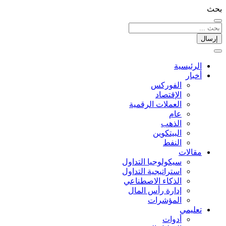
بحث
إرسال
الرئيسية
أخبار
الفوركس
الإقتصاد
العملات الرقمیة
عام
الذهب
البيتكوين
النفط
مقالات
سيكولوجيا التداول
استراتيجية التداول
الذكاء الاصطناعي
إدارة رأس المال
المؤشرات
تعليمي
أدوات