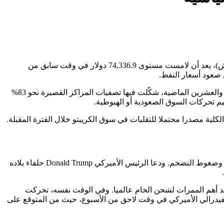
تداولت Bitcoin مرتفعة بنسبة 3.4% عند 73,892.4 دولار بحلول الساعة 02:21 بتوقيت الساحل الشرقي للولايات المتحدة (06:21 بتوقيت غرينتش)، بعد أن لامست مستوى 74,336.9 دولار في وقت سابق من
أظهرت بيانات منصة CoinGlass تسجيل ما يقرب من 344 مليون دولار من عمليات التصفية في سوق العملات المشفرة خلال الساعات الأربع والعشرين الماضية، شكّلت فيها تصفيات المراكز القصيرة نحو 83%
يم تحركات السوق الصعودية أو الهبوطية.
ية مصدرا محتملا للتقلبات في سوق الكريبتو خلال الفترة المقبلة.
استمر الحذر في معنويات السوق مع دخول الصراع في الشرق الأوسط أسبوعه الثالث، وسط مخاوف متزايدة حيال إمدادات الطاقة العالمية وضغوط التضخم. ودعا الرئيس الأميركي Donald Trump حلفاء بلاده
مضيق هرمز، وهو أحد أهم الممرات لشحن الخام عالميا. وفي الوقت نفسه، تحركت
الفيدرالي الأميركي في وقت لاحق من الأسبوع، حيث من المتوقع على