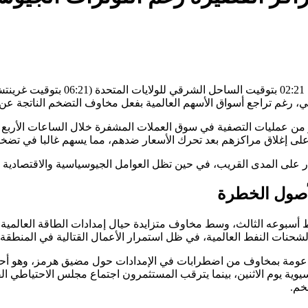
ية على إغلاق مراكزهم بعد تحرك الأسعار ضدهم، مما يسهم غالبا في تضخ
لى المدى القريب، في حين تظل العوامل الجيوسياسية والاقتصادية الكل
لأصول الخطرة
شحنات النفط العالمية، في ظل استمرار الأعمال القتالية في المنطقة.
 تداولها فوق مستوى 100 دولار للبرميل، مدعومة بمخاوف من اضطرابات في الإمدادات حول 
سيوية يوم الاثنين، بينما يترقب المستثمرون اجتماع مجلس الاحتياطي 
خم.