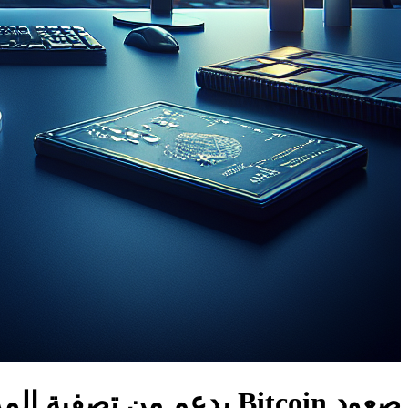
صعود Bitcoin بدعم من تصفية المراكز القصيرة رغم التوترات الجيوسياسية