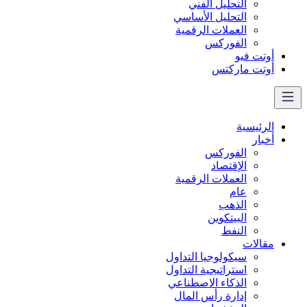
التحليل الفني
التحليل الأساسي
العملات الرقمية
الفوركس
أوتت فيو
أوتت ماركتس
الرئيسية
أخبار
الفوركس
الإقتصاد
العملات الرقمیة
عام
الذهب
البيتكوين
النفط
مقالات
سيكولوجيا التداول
استراتيجية التداول
الذكاء الاصطناعي
إدارة رأس المال