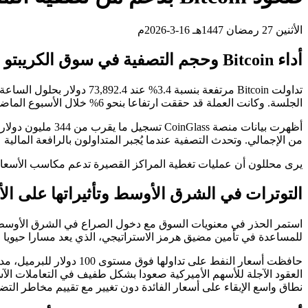
الأثنين 27 رمضان 1447هـ 16-3-2026م
أداء Bitcoin وحجم التصفية في سوق الكريبتو
الجلسة. وكانت العملة قد حققت ارتفاعا بنحو 6% خلال الأسبوع الماضي، رغم تراجع أسواق الأسهم العالمية بفعل مخاوف التضخم الناتجة عن صعود أسعار النفط.
من الإجمالي. وتحدث التصفية عندما يُجبر المتداولون بالرافعة المال
يرى محللون أن عمليات تغطية المراكز القصيرة تدعم مكاسب الأسعار ع
التوترات في الشرق الأوسط وتأثيراتها على ا
للمساعدة في تأمين مضيق هرمز الاستراتيجي، الذي يعد مسارا حيويا ل
حافظت أسعار النفط على
العقود الآجلة للأسهم الأميركية صعودا بشكل طفيف في التعاملات الآ
نطاق واسع الإبقاء على أسعار الفائدة دون تغيير مع تقييم مخاطر التض