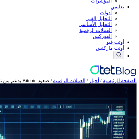
المؤشرات
تعليمي
أدوات
التحليل الفني
التحليل الأساسي
العملات الرقمية
الفوركس
أوتت فيو
أوتت ماركتس
الصفحة الرئيسية
/
أخبار
/
العملات الرقمیة
/
صعود Bitcoin بدعم من تصفية المراكز القصيرة رغم التوترات الجيوسياسية