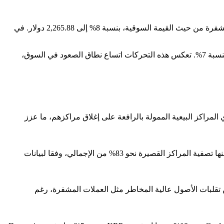
شهدت معظم العملات البديلة ارتفاعات يوم الاثنين ضمن موجة ارتداد أوسع في سوق العملات المشفرة. صعدت Ethereum، ثاني أكبر عملة مشفرة من حيث القيمة السوقية، بنسبة 8% إلى 2,265.88 دولار. في
ارتفعت كل من Solana وPolygon بنسبة 6% لكل منهما، بينما قفزت Cardano بنحو 10%. أما بين عملات الميم، فقد سجلت Dogecoin ارتفاعا بنسبة 7%. تعكس هذه التحركات اتساع نطاق الصعود في السوق،
راكز البيعية الممولة بالرافعة على إغلاق مراكزهم، ما عزز
الجواب: بلغت قيمة التصفية الإجمالية في سوق العملات المشفرة حوالي 344 مليون دولار خلال الساعات الأربع والعشرين الماضية، شكّلت منها تصفية المراكز القصيرة نحو 83% من الإجمالي، وفقا لبيانات
 تقلبات الأصول عالية المخاطر مثل العملات المشفرة، رغم