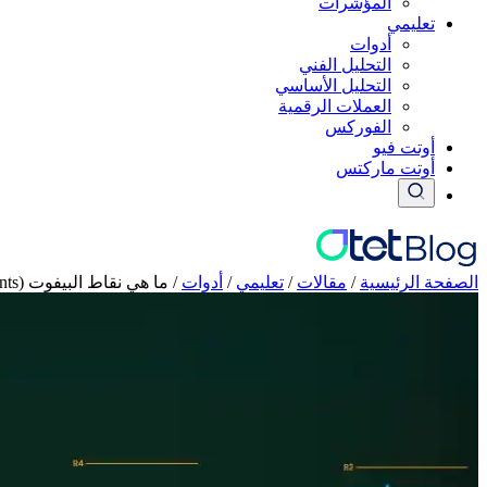
المؤشرات
تعليمي
أدوات
التحليل الفني
التحليل الأساسي
العملات الرقمية
الفوركس
أوتت فيو
أوتت ماركتس
الصفحة الرئيسية
/
مقالات
/
تعليمي
/
أدوات
/
ما هي نقاط البيفوت (Pivot Points) وكيف تستخدمها؟