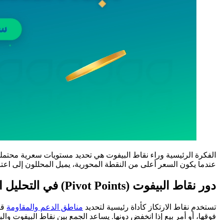
الفكرة الرئيسية وراء نقاط البيفوت هي تحديد مستويات سعرية محتملة ي
عندما يكون السعر أعلى من النقطة المحورية، يميل المحللون إلى اعتبار
دور نقاط البيفوت (Pivot Points) في التحليل الفني
تستخدم نقاط الارتكاز كأداة رئيسية لتحديد
مناطق الدعم والمقاومة
فوقها، أو أمر بيع إذا انخفض دونها. يساعد الجمع بين نقاط البيفوت وال