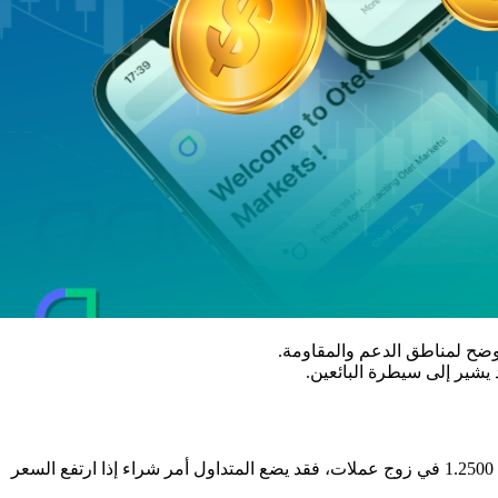
أوضح لمناطق الدعم والمقاومة.
 يشير إلى سيطرة البائعين.
قبل بدء جلسة التداول. على سبيل المثال، إذا كانت النقطة المحورية عند 1.2500 في زوج عملات، فقد يضع المتداول أمر شراء إذا ارتفع السعر