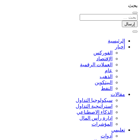
بحث
إرسال
الرئيسية
أخبار
الفوركس
الإقتصاد
العملات الرقمیة
عام
الذهب
البيتكوين
النفط
مقالات
سيكولوجيا التداول
استراتيجية التداول
الذكاء الاصطناعي
إدارة رأس المال
المؤشرات
تعليمي
أدوات