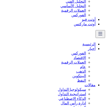
التحليل الفني
التحليل الأساسي
العملات الرقمية
الفوركس
أوتت فيو
أوتت ماركتس
الرئيسية
أخبار
الفوركس
الإقتصاد
العملات الرقمیة
عام
الذهب
البيتكوين
النفط
مقالات
سيكولوجيا التداول
استراتيجية التداول
الذكاء الاصطناعي
إدارة رأس المال